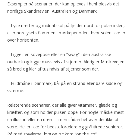
Eksempler på scenarier, der kan opleves i henholdsvis det
nordlige Skandinavien, Australien og Danmark:
– Lyse nætter og midnatssol på fjeldet nord for polarcirklen,
eller nordlysets flammen i mørkeperioden, hvor solen ikke er
over horisonten.
– Ligge i en sovepose eller en “swag” i den australske
outback og kigge massevis af stjerner. Aldrig er Mælkevejen
så bred og klar af tusindvis af stjerner som der.
– Fuldmåne i Danmark, bål på en strand eller bare sidde og
sværme.
Relaterende scenarier, der alle giver vitaminer, glæde og
kræfter, og som holder pulsen oppe! For nogle måske mest
en illusion eller en drøm – men sådan behøver det ikke at
være. Heller ikke for bedsteforældre og gråhårede seniorer.
På med støvlerne, byg op og kom “on the go”.