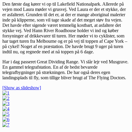
Den første dag kører vi op til Lakefield Nationalpark. Allerede på
vejen mod Laura møder vi grusvej. Ved Laura er der et stykke, der
er asfalteret. Grunden til det er, at der er mange aboriginal malerier
inde på klipperne, som vil tage skade af det meget støv fra vejen.
Det havde efter sigende været temmelig kostbart, at asfaltere det
stykke vej. Ved Hann River Roadhouse holder vi ind og køber
forsyninger af drikkevarer til turen. Her møder vi to cyklister, som
har taget turen fra Melbourne og er på vej til toppen af Cape York –
på cykel! Noget af en præstation. De havde brugt 9 uger på turen
indtil nu, og regnede med at nå toppen på 6 dage.
Har i dag passeret Great Dividing Range. Vi slår lejr ved Musgrave.
En gammel telegrafstation. En af de bedst bevarede
telegrafbygninger på strækningen. De har også deres egen
landingsplads til fly, som tillige bliver brugt af The Flying Doctors.
[Show as slideshow]