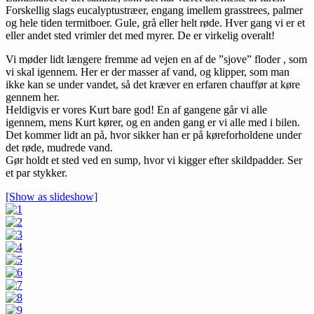
Forskellig slags eucalyptustræer, engang imellem grasstrees, palmer
og hele tiden termitboer. Gule, grå eller helt røde. Hver gang vi er et
eller andet sted vrimler det med myrer. De er virkelig overalt!
Vi møder lidt længere fremme ad vejen en af de ”sjove” floder , som
vi skal igennem. Her er der masser af vand, og klipper, som man
ikke kan se under vandet, så det kræver en erfaren chauffør at køre
gennem her.
Heldigvis er vores Kurt bare god! En af gangene går vi alle
igennem, mens Kurt kører, og en anden gang er vi alle med i bilen.
Det kommer lidt an på, hvor sikker han er på køreforholdene under
det røde, mudrede vand.
Gør holdt et sted ved en sump, hvor vi kigger efter skildpadder. Ser
et par stykker.
[Show as slideshow]