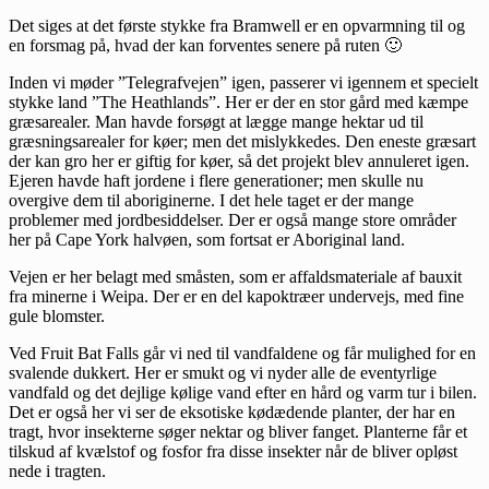
Det siges at det første stykke fra Bramwell er en opvarmning til og
en forsmag på, hvad der kan forventes senere på ruten 🙂
Inden vi møder ”Telegrafvejen” igen, passerer vi igennem et specielt
stykke land ”The Heathlands”. Her er der en stor gård med kæmpe
græsarealer. Man havde forsøgt at lægge mange hektar ud til
græsningsarealer for køer; men det mislykkedes. Den eneste græsart
der kan gro her er giftig for køer, så det projekt blev annuleret igen.
Ejeren havde haft jordene i flere generationer; men skulle nu
overgive dem til aboriginerne. I det hele taget er der mange
problemer med jordbesiddelser. Der er også mange store områder
her på Cape York halvøen, som fortsat er Aboriginal land.
Vejen er her belagt med småsten, som er affaldsmateriale af bauxit
fra minerne i Weipa. Der er en del kapoktræer undervejs, med fine
gule blomster.
Ved Fruit Bat Falls går vi ned til vandfaldene og får mulighed for en
svalende dukkert. Her er smukt og vi nyder alle de eventyrlige
vandfald og det dejlige kølige vand efter en hård og varm tur i bilen.
Det er også her vi ser de eksotiske kødædende planter, der har en
tragt, hvor insekterne søger nektar og bliver fanget. Planterne får et
tilskud af kvælstof og fosfor fra disse insekter når de bliver opløst
nede i tragten.