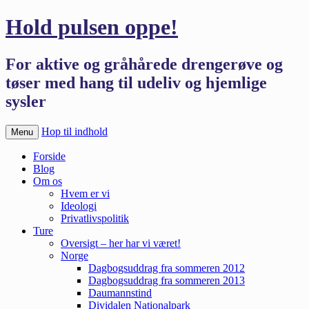
Hold pulsen oppe!
For aktive og gråhårede drengerøve og
tøser med hang til udeliv og hjemlige
sysler
Hop til indhold
Menu
Forside
Blog
Om os
Hvem er vi
Ideologi
Privatlivspolitik
Ture
Oversigt – her har vi været!
Norge
Dagbogsuddrag fra sommeren 2012
Dagbogsuddrag fra sommeren 2013
Daumannstind
Dividalen Nationalpark