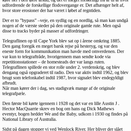
udfordrende de forskellige flodovergange er. Det afhænger helt af,
hvor store erosioner der har været i løbet af regntiden.
Der er to ”bypass” –veje, en sydlig og en nordlig, så man kan undgå
nogen af de værste steder på den originale gamle rute. Men også
disse to tracks byder på masser af udfordringer.
Telegraflinen op til Cape York blev sat op i årene omkring 1885.
Den gang foregik en meget barsk rejse på hesteryg, og var den
eneste form for kommunikation man havde med omverdenen. Der
var kun to telegraftråde, hvorigennem man sendte kode via
repetitionsstationer – de homesteads der var langs ruten.
Telegraflinen spillede en stor rolle under 2. verdenskrig, og blev
dengang også opgraderet til radio. Den var aktiv indtil 1962, og blev
brugt som telefonkabel indtil 1987, hvor signalet blev endegyldigt
afbrudt.
Når man kører der i dag, ses stadigvæk mange af de originale
telegrafpæle.
Den første bil kørte igennem i 1928 og det var en lille Austin J .
Hector MacQuarrie skrev en bog om hans og Dick Mathews
eventyr, bogen hedder We and the Baby, udkom i 1930 og findes på
National Library of Australia.
Sidst på dagen stopper vi ved Wenlock River. Her bliver der slået