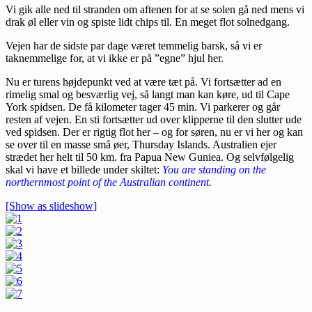
Vi gik alle ned til stranden om aftenen for at se solen gå ned mens vi
drak øl eller vin og spiste lidt chips til. En meget flot solnedgang.
Vejen har de sidste par dage været temmelig barsk, så vi er
taknemmelige for, at vi ikke er på ”egne” hjul her.
Nu er turens højdepunkt ved at være tæt på. Vi fortsætter ad en
rimelig smal og besværlig vej, så langt man kan køre, ud til Cape
York spidsen. De få kilometer tager 45 min. Vi parkerer og går
resten af vejen. En sti fortsætter ud over klipperne til den slutter ude
ved spidsen. Der er rigtig flot her – og for søren, nu er vi her og kan
se over til en masse små øer, Thursday Islands. Australien ejer
strædet her helt til 50 km. fra Papua New Guniea. Og selvfølgelig
skal vi have et billede under skiltet:
You are standing on the
northernmost point of the Australian continent
.
[Show as slideshow]