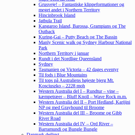
Grusveje! – Fantastiske klippeformationer og
meget andet i Northern Territory
Hincinbrook Island
Jatbula Trail
Kangaroo Island, Barossa, Grampians og The
Outback
Kuring-Gai – Putty Beach og The Bassin
Manly Scenic walk og Sydney Harbour National
Park
Northern Territory i januar
Rundt i det Nordlige Queensland
Sydney
Tasmanien og Victoria – 42 dages eventyr
Til fods i Blue Mountains
Til tops på Australiens højeste bjerg Mt.
Kosciuszko – 2228 moh
Western Australia del I – Rundtur – vine –
kæmpetræer – Bluff Knoll – Wave Rock m.m.
Western Australia del II – Port Hedland, Karijini
NP og med Grayhound til Broome
Western Australia del III – Broome og Gibb
River Road
Western Australia del IV – Ord River –
Barramundi og Bungle Bungle
Danmark dejligst