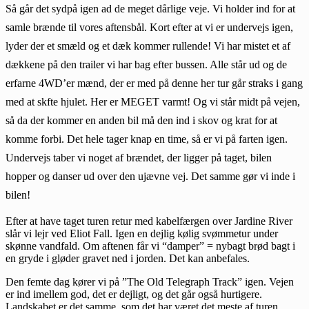
Så går det sydpå igen ad de meget dårlige veje. Vi holder ind for at
samle brænde til vores aftensbål. Kort efter at vi er undervejs igen,
lyder der et smæld og et dæk kommer rullende! Vi har mistet et af
dækkene på den trailer vi har bag efter bussen. Alle står ud og de
erfarne 4WD’er mænd, der er med på denne her tur går straks i gang
med at skfte hjulet. Her er MEGET varmt! Og vi står midt på vejen,
så da der kommer en anden bil må den ind i skov og krat for at
komme forbi. Det hele tager knap en time, så er vi på farten igen.
Undervejs taber vi noget af brændet, der ligger på taget, bilen
hopper og danser ud over den ujævne vej. Det samme gør vi inde i
bilen!
Efter at have taget turen retur med kabelfærgen over Jardine River
slår vi lejr ved Eliot Fall. Igen en dejlig kølig svømmetur under
skønne vandfald. Om aftenen får vi “damper” = nybagt brød bagt i
en gryde i gløder gravet ned i jorden. Det kan anbefales.
Den femte dag kører vi på ”The Old Telegraph Track” igen. Vejen
er ind imellem god, det er dejligt, og det går også hurtigere.
Landskabet er det samme, som det har været det meste af turen.