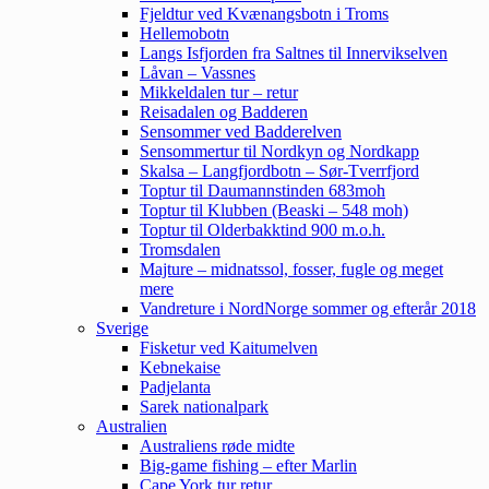
Fjeldtur ved Kvænangsbotn i Troms
Hellemobotn
Langs Isfjorden fra Saltnes til Innervikselven
Låvan – Vassnes
Mikkeldalen tur – retur
Reisadalen og Badderen
Sensommer ved Badderelven
Sensommertur til Nordkyn og Nordkapp
Skalsa – Langfjordbotn – Sør-Tverrfjord
Toptur til Daumannstinden 683moh
Toptur til Klubben (Beaski – 548 moh)
Toptur til Olderbakktind 900 m.o.h.
Tromsdalen
Majture – midnatssol, fosser, fugle og meget
mere
Vandreture i NordNorge sommer og efterår 2018
Sverige
Fisketur ved Kaitumelven
Kebnekaise
Padjelanta
Sarek nationalpark
Australien
Australiens røde midte
Big-game fishing – efter Marlin
Cape York tur retur