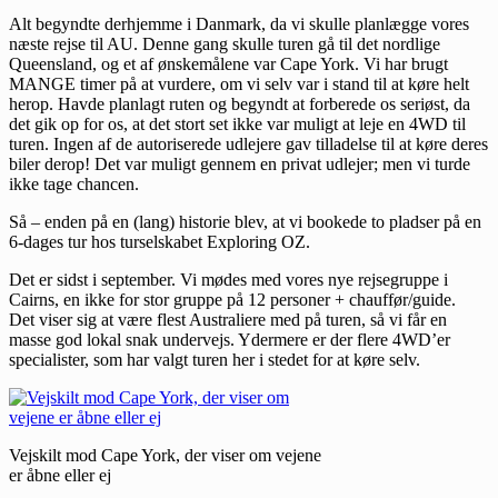
Alt begyndte derhjemme i Danmark, da vi skulle planlægge vores
næste rejse til AU. Denne gang skulle turen gå til det nordlige
Queensland, og et af ønskemålene var Cape York. Vi har brugt
MANGE timer på at vurdere, om vi selv var i stand til at køre helt
herop. Havde planlagt ruten og begyndt at forberede os seriøst, da
det gik op for os, at det stort set ikke var muligt at leje en 4WD til
turen. Ingen af de autoriserede udlejere gav tilladelse til at køre deres
biler derop! Det var muligt gennem en privat udlejer; men vi turde
ikke tage chancen.
Så – enden på en (lang) historie blev, at vi bookede to pladser på en
6-dages tur hos turselskabet Exploring OZ.
Det er sidst i september. Vi mødes med vores nye rejsegruppe i
Cairns, en ikke for stor gruppe på 12 personer + chauffør/guide.
Det viser sig at være flest Australiere med på turen, så vi får en
masse god lokal snak undervejs. Ydermere er der flere 4WD’er
specialister, som har valgt turen her i stedet for at køre selv.
Vejskilt mod Cape York, der viser om vejene
er åbne eller ej