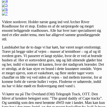
Videre nordover. Holder næste gang ind ved Archer River
Roadhouse for et stop. Endnu en af de særprægede og meget
ensomt beliggende roadhouses. Alle har hver især specialiseret sig
med et eller andet tema, men har alligevel samme grundlæggende
stil.
Landskabet har de to dage vi har kørt, har været noget ensformigt.
Træer på begge sider af vejen – masser af termitboer – og af og til
svedent græs. Vi passerer et langt stykke, hvor de er ved at brænde
bushen af. Her er sortsvedent græs, røg og lidt ulmende gløder hist
og her, indtil vi kommer til kanten, hvor det stadigvæk brænder. Det
er utroligt, at de kan styre en brand i dette knastørre område. Vejen
er meget ujævn, som et vaskebræt, og flere steder tager vores
chauffør en lille vej ved siden af vejen – ind mellem træerne, for at
komme forbi de værste huller i vejen. Floderne er udtørrede, indtil
nu har vi ikke mødt en flodovergang med vand i.
Vi kører nu på The Overland (Old) Telegraph Track, OTT. Den
bliver af kendere betegnet som: ”The grand daddy of Cape tracks”.
Og samtidig som den mest berømte 4WD rute i landet. Man kan kun
køre her i den tørre årstid, og det er meget forskelligt fra år til år hvor