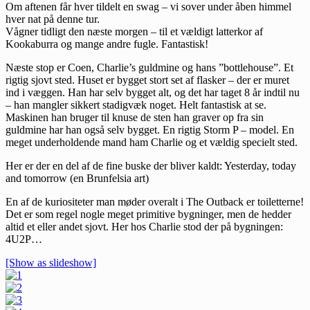
Om aftenen får hver tildelt en swag – vi sover under åben himmel
hver nat på denne tur.
Vågner tidligt den næste morgen – til et vældigt latterkor af
Kookaburra og mange andre fugle. Fantastisk!
Næste stop er Coen, Charlie’s guldmine og hans ”bottlehouse”. Et
rigtig sjovt sted. Huset er bygget stort set af flasker – der er muret
ind i væggen. Han har selv bygget alt, og det har taget 8 år indtil nu
– han mangler sikkert stadigvæk noget. Helt fantastisk at se.
Maskinen han bruger til knuse de sten han graver op fra sin
guldmine har han også selv bygget. En rigtig Storm P – model. En
meget underholdende mand ham Charlie og et vældig specielt sted.
Her er der en del af de fine buske der bliver kaldt: Yesterday, today
and tomorrow (en Brunfelsia art)
En af de kuriositeter man møder overalt i The Outback er toiletterne!
Det er som regel nogle meget primitive bygninger, men de hedder
altid et eller andet sjovt. Her hos Charlie stod der på bygningen:
4U2P…
[Show as slideshow]