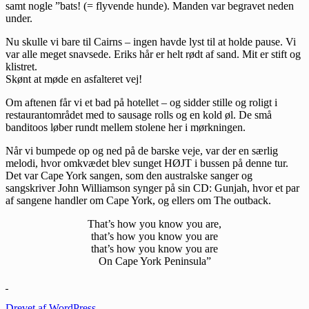
samt nogle ”bats! (= flyvende hunde). Manden var begravet neden
under.
Nu skulle vi bare til Cairns – ingen havde lyst til at holde pause. Vi
var alle meget snavsede. Eriks hår er helt rødt af sand. Mit er stift og
klistret.
Skønt at møde en asfalteret vej!
Om aftenen får vi et bad på hotellet – og sidder stille og roligt i
restaurantområdet med to sausage rolls og en kold øl. De små
banditoos løber rundt mellem stolene her i mørkningen.
Når vi bumpede op og ned på de barske veje, var der en særlig
melodi, hvor omkvædet blev sunget HØJT i bussen på denne tur.
Det var Cape York sangen, som den australske sanger og
sangskriver John Williamson synger på sin CD: Gunjah, hvor et par
af sangene handler om Cape York, og ellers om The outback.
That’s how you know you are,
that’s how you know you are
that’s how you know you are
On Cape York Peninsula”
Drevet af WordPress