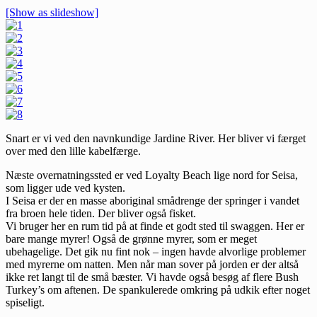
[Show as slideshow]
Snart er vi ved den navnkundige Jardine River. Her bliver vi færget
over med den lille kabelfærge.
Næste overnatningssted er ved Loyalty Beach lige nord for Seisa,
som ligger ude ved kysten.
I Seisa er der en masse aboriginal smådrenge der springer i vandet
fra broen hele tiden. Der bliver også fisket.
Vi bruger her en rum tid på at finde et godt sted til swaggen. Her er
bare mange myrer! Også de grønne myrer, som er meget
ubehagelige. Det gik nu fint nok – ingen havde alvorlige problemer
med myrerne om natten. Men når man sover på jorden er der altså
ikke ret langt til de små bæster. Vi havde også besøg af flere Bush
Turkey’s om aftenen. De spankulerede omkring på udkik efter noget
spiseligt.