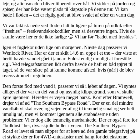
lejr, og aftensmaden bliver tilberedt over bål. Vi sidder på jorden og
spiser, der har ikke været plads til klapstole på denne tur. Vi kan
bade i floden – det er rigtig godt at blive svalet af efter en varm dag.
Vi var faktisk nede ved floden lidt tidligere på turen på udkik efter
”freshies” – ferskvandskrokodiller, men så desværre ingen. Hvis de
skulle være her er de ikke farlige 🙂 Vi har før ”badet med freshies”.
Igen et fuglekor uden lige om morgenen. Næste dag passerer vi
Wenlock River. Her er der et skilt 14,6 m. oppe i et træ – der viste at
hertil havde vandet gået i januar. Fuldstændig umuligt at forestille
sig!. Ved telegrafstationen lidt derfra havde de haft en båd tøjret til
taget, så de var sikre på at kunne komme afsted, hvis (når!) de blev
oversvømmet i regntiden.
Den første flod med vand i, passerer vi så i løbet af dagen. Vi syntes
alligevel der var en del vand og usynlig klippegrund, som vi skulle
køre igennem. Herefter er vejen meget barsk. Kort efter Bramwell,
drejer vi af ad ”The Southern Bypass Road”. Der er en del mindre
vandløb vi skal over, og vejen er af og til temmelig smal og ser helt
umulig ud, men vi kommer igennem alle strabadserne uden
problemer. Vi er dog alle temmelig mørbankede. Der er også fare for
”bulldust” her, dvs. skjulte huller i vejen. The Southern Bypass
Road er lavet så man slipper for at køre ad den gamle telegrafvej på
et stykke der er for 4WD-entusiaster med hang for det ekstreme.