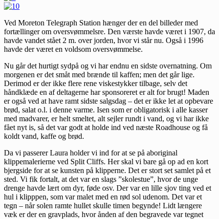
Ved Moreton Telegraph Station hænger der en del billeder med
fortællinger om oversvømmelsre. Den værste havde været i 1907, da
havde vandet stået 2 m. over jorden, hvor vi står nu. Også i 1996
havde der været en voldsom oversvømmelse.
Nu går det hurtigt sydpå og vi har endnu en sidste overnatning. Om
morgenen er det småt med brænde til kaffen; men det går lige.
Derimod er der ikke flere rene viskestykker tilbage, selv det
håndklæde en af deltagerne har sponsoreret er alt for brugt! Maden
er også ved at have ramt sidste salgsdag – det er ikke let at opbevare
brød, salat o.l. i denne varme. Isen som er obligatorisk i alle kasser
med madvarer, er helt smeltet, alt sejler rundt i vand, og vi har ikke
fået nyt is, så det var godt at holde ind ved næste Roadhouse og få
koldt vand, kaffe og brød.
Da vi passerer Laura holder vi ind for at se på aboriginal
klippemalerierne ved Split Cliffs. Her skal vi bare gå op ad en kort
bjergside for at se kunsten på klipperne. Det er stort set samlet på et
sted. Vi fik fortalt, at det var en slags ”skolestue”, hvor de unge
drenge havde lært om dyr, føde osv. Der var en lille sjov ting ved et
hul i klipppen, som var malet med en rød sol udenom. Det var et
tegn – når solen ramte hullet skulle timen begynde! Lidt længere
væk er der en gravplads, hvor ånden af den begravede var tegnet