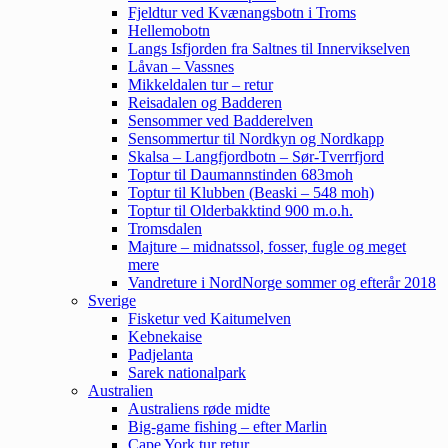
Fjeldtur ved Kvænangsbotn i Troms
Hellemobotn
Langs Isfjorden fra Saltnes til Innervikselven
Låvan – Vassnes
Mikkeldalen tur – retur
Reisadalen og Badderen
Sensommer ved Badderelven
Sensommertur til Nordkyn og Nordkapp
Skalsa – Langfjordbotn – Sør-Tverrfjord
Toptur til Daumannstinden 683moh
Toptur til Klubben (Beaski – 548 moh)
Toptur til Olderbakktind 900 m.o.h.
Tromsdalen
Majture – midnatssol, fosser, fugle og meget
mere
Vandreture i NordNorge sommer og efterår 2018
Sverige
Fisketur ved Kaitumelven
Kebnekaise
Padjelanta
Sarek nationalpark
Australien
Australiens røde midte
Big-game fishing – efter Marlin
Cape York tur retur