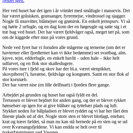
fjeldet igen.
Her ved huset har det igen i år vrimlet med småfugle i massevis. Det
har været gråsisken, gransanger, fyrremejse, vindrossel og sjagger.
Nogle få musvitter, blåmejser og grønirsk. En enkelt jernspurv. Vi så
og hørte 2 urfugle, og en dag kom der en høgeugle og satte sig i et
træ bag ved huset. Der har været fjeldvåger også, meget tæt på, som
om de kiggede efter mus på vores grund.
Nede ved fyret har vi foruden alle mågerne og ternerne (om det er
havterner eller fjordterner kan vi ikke bedømme) set svartbag, alm.
kjove, tejst, edderfugle, en enkelt havlit – uden hale – ikke helt
udfarvet, og en flok stor skalleslugere.
På vores ture i fjeld og skov har der bl.a. været stenpikker,
skovpibere(?), havørne, fjeldvåge og kongeørn. Samt en stor flok af
stor korsnæb.
Der har været nise (en lille delfinart) i fjorden flere gange.
Arbejdet på grunden og huset har også fyldt en del.
Terrassen er blevet bejdset for anden gang, og der er blevet rykket
hønsebær op igen for at give blåbær og tyttebær plads og luft.
Stykket neden for bålpladsen er blevet ryddet og vi har her fået den
fineste plads ud af det. Nogle store sten er blevet blotlagt, enebær,
krat og træer fældet, så man nu kan stå hernede på en sten og se ud
over Kvænangsfjeldene. Vi kan endda se helt over til
tyskerfæstningen ved Vassnes.