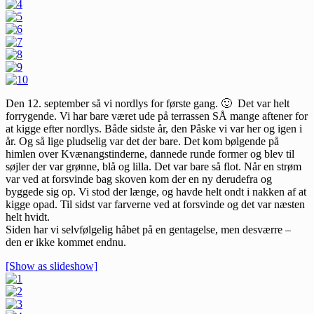
Den 12. september så vi nordlys for første gang. 🙂 Det var helt
forrygende. Vi har bare været ude på terrassen SÅ mange aftener for
at kigge efter nordlys. Både sidste år, den Påske vi var her og igen i
år. Og så lige pludselig var det der bare. Det kom bølgende på
himlen over Kvænangstinderne, dannede runde former og blev til
søjler der var grønne, blå og lilla. Det var bare så flot. Når en strøm
var ved at forsvinde bag skoven kom der en ny derudefra og
byggede sig op. Vi stod der længe, og havde helt ondt i nakken af at
kigge opad. Til sidst var farverne ved at forsvinde og det var næsten
helt hvidt.
Siden har vi selvfølgelig håbet på en gentagelse, men desværre –
den er ikke kommet endnu.
[Show as slideshow]