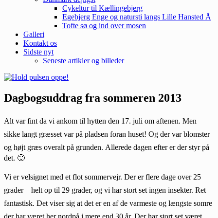
Cykeltur til Kællingebjerg
Egebjerg Enge og natursti langs Lille Hansted Å
Tofte sø og ind over mosen
Galleri
Kontakt os
Sidste nyt
Seneste artikler og billeder
Dagbogsuddrag fra sommeren 2013
Alt var fint da vi ankom til hytten den 17. juli om aftenen. Men
sikke langt græsset var på pladsen foran huset! Og der var blomster
og højt græs overalt på grunden.
Allerede dagen efter er der styr på
det. 🙂
Vi er velsignet med et flot sommervejr. Der er flere dage over 25
grader – helt op til 29 grader, og vi har stort set ingen insekter. Ret
fantastisk. Det viser sig at det er en af de varmeste og længste somre
der har været her nordpå i mere end 30 år. Der har stort set været