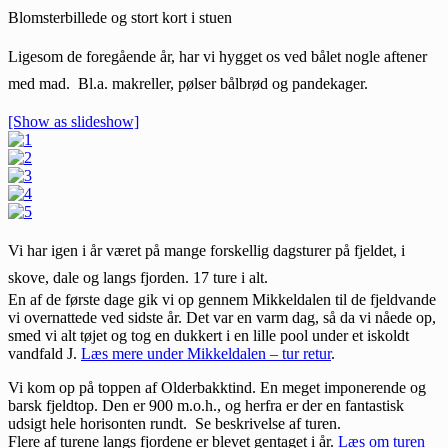
Blomsterbillede og stort kort i stuen
Ligesom de foregående år, har vi hygget os ved bålet nogle aftener
med mad. Bl.a. makreller, pølser bålbrød og pandekager.
[Show as slideshow]
Vi har igen i år været på mange forskellig dagsturer på fjeldet, i
skove, dale og langs fjorden. 17 ture i alt.
En af de første dage gik vi op gennem Mikkeldalen til de fjeldvande
vi overnattede ved sidste år. Det var en varm dag, så da vi nåede op,
smed vi alt tøjet og tog en dukkert i en lille pool under et iskoldt
vandfald J.
Læs mere under Mikkeldalen – tur retur
.
Vi kom op på toppen af Olderbakktind. En meget imponerende og
barsk fjeldtop. Den er 900 m.o.h., og herfra er der en fantastisk
udsigt hele horisonten rundt. Se beskrivelse af turen.
Flere af turene langs fjordene er blevet gentaget i år.
Læs om turen