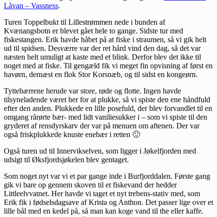
Låvan – Vassness
.
Turen Toppelbukt til Lillestrømmen nede i bunden af
Kvænangsbotn er blevet gået hele to gange. Sidste tur med
fiskestangen. Erik havde håbet på at fiske i straumen, så vi gik helt
ud til spidsen. Desværre var der ret hård vind den dag, så det var
næsten helt umuligt at kaste med et blink. Derfor blev det ikke til
noget med at fiske. Til gengæld fik vi meget fin opvisning af først en
havørn, dernæst en flok Stor Korsnæb, og til sidst en kongeørn.
Tyttebærrene herude var store, røde og flotte. Ingen havde
tilsyneladende været her for at plukke, så vi spiste den ene håndfuld
efter den anden. Plukkede en lille posefuld, der blev forvandlet til en
omgang rårørte bær- med lidt vaniliesukker i – som vi spiste til den
gryderet af rensdyrskarv der var på menuen om aftenen. Der var
også friskplukkede knuste enebær i retten 🙂
Også turen ud til Innervikselven, som ligger i Jøkelfjorden med
udsigt til Øksfjordsjøkelen blev gentaget.
Som noget nyt var vi et par gange inde i Burfjorddalen. Første gang
gik vi bare op gennem skoven til et fiskevand der hedder
Littleelvvatnet. Her havde vi taget et nyt trebens-stativ med, som
Erik fik i fødselsdagsave af Krista og Anthon. Det passer lige over et
lille bål med en kedel på, så man kan koge vand til the eller kaffe.