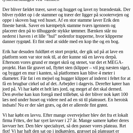
Der bliver fældet træer, savet og hugget og lavet ny brændestak. Der
bliver ryddet op i de stammer og træer der ligger på scootervejen og
oppe i skoven bag ved huset. Af en stor stamme laver Erik den
fineste bænk. Saver en kæmpetyk stamme tværs igennem og
placerer den på to tilhuggede stykke tømmer. Bænken står nu
nederst i haven i et lille ”hul” nedenfor trapperne, hvor klipperne
danner rygstød. Et fint sted at sidde med en kop the og en bog.
Erik har desuden fuldført et stort projekt, der gik ud på at lave en
platform som var stor nok til, at der kunne stå en lavvu derpå.
Eftersom vores grund er meget skrå og stenet, var det et MEGA-
projekt. Han får gravet ud, flyttet sten (klipper – vil jeg næsten sige),
og bygget en mur i kanten, så platformen kan blive 4 meter i
diameter. Får fat i en mejsel og hugger klipper af inderst i feltet for at
få en brugbar cirkel ud af det. Arbejder i dagevis. Derefter kører han
jord på. Vi har købt et helt læs jord, og meget af det skal derned.
Den øvelse kan kun foregå med trillebør, så der bliver nok kørt 100
læs ned under huset og videre ned ad en sti til plateauet. En heroisk
indsats! Nu er der sået græs, og det er allerede fint grønt.
Vi har købt en lavvu. Efter mange overvejelser blev det fra et lokalt
firma Fritex, der har syet lavvuer i 27 år. Mange samere køber deres
lavvuer her. Den blev specialsyet, så den passer vores plateau. Ret
flot! Vi har haft den sat op i indkørslen, græsset på plateauet er