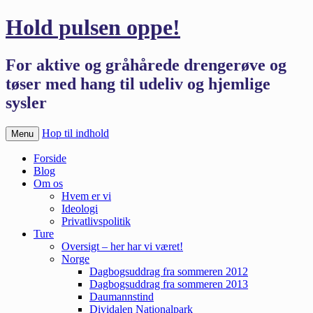
Hold pulsen oppe!
For aktive og gråhårede drengerøve og
tøser med hang til udeliv og hjemlige
sysler
Hop til indhold
Menu
Forside
Blog
Om os
Hvem er vi
Ideologi
Privatlivspolitik
Ture
Oversigt – her har vi været!
Norge
Dagbogsuddrag fra sommeren 2012
Dagbogsuddrag fra sommeren 2013
Daumannstind
Dividalen Nationalpark