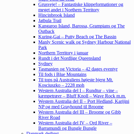
Grusveje! – Fantastiske klippeformationer og
meget andet i Northern Territory
Hincinbrook Island
Jatbula Trail
Kangaroo Island, Barossa, Grampians og The
Outback
Kuring-Gai – Putty Beach og The Bassin
Manly Scenic walk og Sydney Harbour National
Park
Northern Territory i januar
Rundt i det Nordlige Queensland
Sydney
Tasmanien og Victoria – 42 dages eventyr
Til fods i Blue Mountains
Til tops på Australiens højeste bjerg Mt.
Kosciuszko – 2228 moh
Western Australia del I – Rundtur – vine –
kæmpetræer – Bluff Knoll – Wave Rock m.m.
Western Australia del II – Port Hedland, Karijini
NP og med Grayhound til Broome
Western Australia del III – Broome og Gibb
River Road
Western Australia del IV – Ord River –
Barramundi og Bungle Bungle
Danmark dejligst