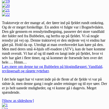
Traktorveje er der mange af, der fører ind på fjeldet rundt omkring.
Og de er meget forskellige. En anden vi fulgte var i Bognelvdalen.
Den går gennem en rensdyrindhegning, passerer det store vandfald
der falder ned fra Bubbelen, og herfra op på fjeldet. Vi så nogle
rensdyr på vej op. Denne traktorvej er den stejleste vej vi endnu har
gået på. Hold da op. Utroligt at man overhovedet kan køre på den.
Men med deres små 4-hjuls off-roadere (ATV), kan de bare komme
rundt overalt. Vi har af og til mødt en langt inde på fjeldet, hvor vi
selv har gået i flere timer, og så kommer de fræsende hen over det
hele…. Hmm…
Læs mere om denne tur og Bubbelen på blogindlægget: Vandfald,
revlingesaft og rårørte tyttebær
.
I det hele taget har vi været inde på de fleste af de fjelde vi var på
sidste år, men denne gang i nogle andre retninger og til nye søer. Der
er jo helt uanede muligheder, og vi kunne gå i dagevis. Meget
spændende.
[Show as slideshow]