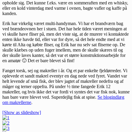
opholde sig. Det kunne f.eks. være en sommeraften med en whisky,
eller en kold vinterdag med varme i ovnen, bagte vafler og kaffe på
kanden.
Erik har virkelig været multi-handyman. Vi har et brandværn bag
ved brændeovnen her i stuen. Det har hele tiden været meningen at
vi skulle have fliser på, men det viste sig, at de murere vi kontaktede
enten ikke havde tid, eller var for dyre, så det hele endte med at vi
kørte til Alta og købte fliser, og Erik har nu selv sat fliserne op. De
skulle klæbes op uden fuger imellem, men de skulle skæres til og
der skulle laves kanter, så det var et større konstruktionsarbejde for
en amatør 🙂 Det er bare blevet så fint!
Fanget torsk, sej og makreller i år. Og et par enkelte fjeldørreder. Vi
oplevede et sandt makrel eventyr en dag nede ved fyret. Vandet var
helt levende af små fisk, der blev jagtet af makreller nedefra og af
måger og terner oppefra. På under ½ time fangede Erik 12
makreller, og hvis ikke det var fordi vi syntes det var fisk nok, kunne
han bare være blevet ved. Superdejlig fisk at spise.
Se blogindlæg
om makrellerne
.
[Show as slideshow]