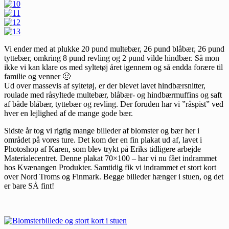
Vi ender med at plukke 20 pund multebær, 26 pund blåbær, 26 pund
tyttebær, omkring 8 pund revling og 2 pund vilde hindbær. Så mon
ikke vi kan klare os med syltetøj året igennem og så endda forære til
familie og venner 🙂
Ud over massevis af syltetøj, er der blevet lavet hindbærsnitter,
roulade med råsyltede multebær, blåbær- og hindbærmuffins og saft
af både blåbær, tyttebær og revling. Der foruden har vi ”råspist” ved
hver en lejlighed af de mange gode bær.
Sidste år tog vi rigtig mange billeder af blomster og bær her i
området på vores ture. Det kom der en fin plakat ud af, lavet i
Photoshop af Karen, som blev trykt på Eriks tidligere arbejde
Materialecentret. Denne plakat 70×100 – har vi nu fået indrammet
hos Kvænangen Produkter. Samtidig fik vi indrammet et stort kort
over Nord Troms og Finmark. Begge billeder hænger i stuen, og det
er bare SÅ fint!