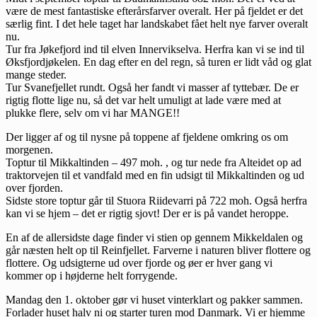
være de mest fantastiske efterårsfarver overalt. Her på fjeldet er det
særlig fint. I det hele taget har landskabet fået helt nye farver overalt
nu.
Tur fra Jøkefjord ind til elven Innervikselva. Herfra kan vi se ind til
Øksfjordjøkelen. En dag efter en del regn, så turen er lidt våd og glat
mange steder.
Tur Svanefjellet rundt. Også her fandt vi masser af tyttebær. De er
rigtig flotte lige nu, så det var helt umuligt at lade være med at
plukke flere, selv om vi har MANGE!!
Der ligger af og til nysne på toppene af fjeldene omkring os om
morgenen.
Toptur til Mikkaltinden – 497 moh. , og tur nede fra Alteidet op ad
traktorvejen til et vandfald med en fin udsigt til Mikkaltinden og ud
over fjorden.
Sidste store toptur går til Stuora Riidevarri på 722 moh. Også herfra
kan vi se hjem – det er rigtig sjovt! Der er is på vandet heroppe.
En af de allersidste dage finder vi stien op gennem Mikkeldalen og
går næsten helt op til Reinfjellet. Farverne i naturen bliver flottere og
flottere. Og udsigterne ud over fjorde og øer er hver gang vi
kommer op i højderne helt forrygende.
Mandag den 1. oktober gør vi huset vinterklart og pakker sammen.
Forlader huset halv ni og starter turen mod Danmark. Vi er hjemme