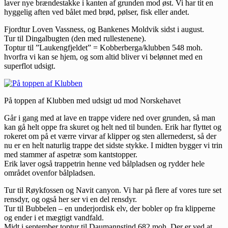
laver nye brændestakke i kanten af grunden mod øst. Vi har tit en
hyggelig aften ved bålet med brød, pølser, fisk eller andet.
Fjordtur Loven Vassness, og Bankenes Moldvik sidst i august.
Tur til Dingalbugten (den med rullestenene).
Toptur til ”Laukengfjeldet” = Kobberberga/klubben 548 moh.
hvorfra vi kan se hjem, og som altid bliver vi belønnet med en
superflot udsigt.
På toppen af Klubben med udsigt ud mod Norskehavet
Går i gang med at lave en trappe videre ned over grunden, så man
kan gå helt oppe fra skuret og helt ned til bunden. Erik har flyttet og
rokeret om på et værre virvar af klipper og sten allernederst, så der
nu er en helt naturlig trappe det sidste stykke. I midten bygger vi trin
med stammer af aspetræ som kantstopper.
Erik laver også trappetrin henne ved bålpladsen og rydder hele
området ovenfor bålpladsen.
Tur til Røykfossen og Navit canyon. Vi har på flere af vores ture set
rensdyr, og også her ser vi en del rensdyr.
Tur til Bubbelen – en underjordisk elv, der bobler op fra klipperne
og ender i et mægtigt vandfald.
Midt i september toptur til Daumannstind 682 moh. Der er ved at