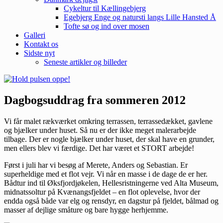
Cykeltur til Kællingebjerg
Egebjerg Enge og natursti langs Lille Hansted Å
Tofte sø og ind over mosen
Galleri
Kontakt os
Sidste nyt
Seneste artikler og billeder
Dagbogsuddrag fra sommeren 2012
Vi får malet rækværket omkring terrassen, terrassedækket, gavlene
og bjælker under huset. Så nu er der ikke meget malerarbejde
tilbage. Der er nogle bjælker under huset, der skal have en grunder,
men ellers blev vi færdige. Det har været et STORT arbejde!
Først i juli har vi besøg af Merete, Anders og Sebastian. Er
superheldige med et flot vejr. Vi når en masse i de dage de er her.
Bådtur ind til Øksfjordjøkelen, Hellesristningerne ved Alta Museum,
midnatssoltur på Kvænangsfjeldet – en flot oplevelse, hvor der
endda også både var elg og rensdyr, en dagstur på fjeldet, bålmad og
masser af dejlige småture og bare hygge herhjemme.