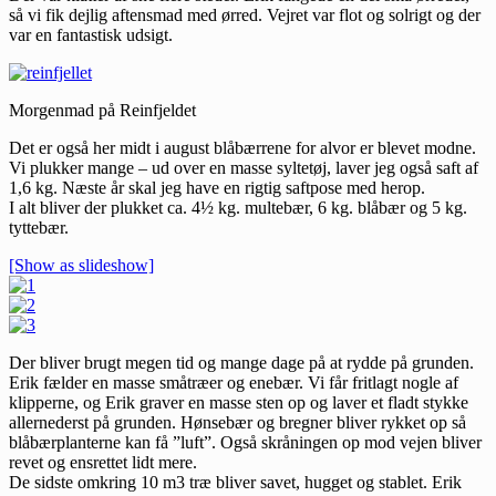
så vi fik dejlig aftensmad med ørred. Vejret var flot og solrigt og der
var en fantastisk udsigt.
Morgenmad på Reinfjeldet
Det er også her midt i august blåbærrene for alvor er blevet modne.
Vi plukker mange – ud over en masse syltetøj, laver jeg også saft af
1,6 kg. Næste år skal jeg have en rigtig saftpose med herop.
I alt bliver der plukket ca. 4½ kg. multebær, 6 kg. blåbær og 5 kg.
tyttebær.
[Show as slideshow]
Der bliver brugt megen tid og mange dage på at rydde på grunden.
Erik fælder en masse småtræer og enebær. Vi får fritlagt nogle af
klipperne, og Erik graver en masse sten op og laver et fladt stykke
allernederst på grunden. Hønsebær og bregner bliver rykket op så
blåbærplanterne kan få ”luft”. Også skråningen op mod vejen bliver
revet og ensrettet lidt mere.
De sidste omkring 10 m3 træ bliver savet, hugget og stablet. Erik