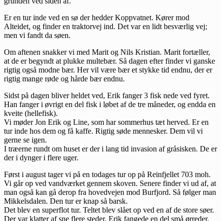
grunden ved siden af.
Er en tur inde ved en sø der hedder Koppvatnet. Kører mod
Alteidet, og finder en traktorvej ind. Det var en lidt besværlig vej;
men vi fandt da søen.
Om aftenen snakker vi med Marit og Nils Kristian. Marit fortæller,
at de er begyndt at plukke multebær. Så dagen efter finder vi ganske
rigtig også modne bær. Her vil være bær et stykke tid endnu, der er
rigtig mange røde og hårde bær endnu.
Sidst på dagen bliver heldet ved, Erik fanger 3 fisk nede ved fyret.
Han fanger i øvrigt en del fisk i løbet af de tre måneder, og endda en
kveite (hellefisk).
Vi møder Jon Erik og Line, som har sommerhus tæt herved. Er en
tur inde hos dem og få kaffe. Rigtig søde mennesker. Dem vil vi
gerne se igen.
I træerne rundt om huset er der i lang tid invasion af gråsisken. De er
der i dynger i flere uger.
Først i august tager vi på en todages tur op på Reinfjellet 703 moh.
Vi går op ved vandværket gennem skoven. Senere finder vi ud af, at
man også kan gå derop fra hovedvejen mod Burfjord. Så følger man
Mikkelsdalen. Den tur er knap så barsk.
Det blev en superflot tur. Teltet blev slået op ved en af de store søer.
Der var klatter af sne flere steder. Erik fangede en del små ørreder,