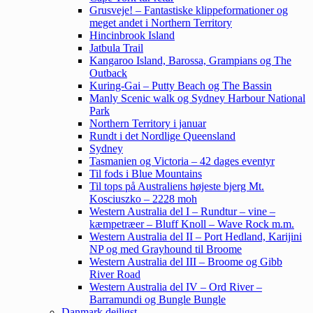
Grusveje! – Fantastiske klippeformationer og
meget andet i Northern Territory
Hincinbrook Island
Jatbula Trail
Kangaroo Island, Barossa, Grampians og The
Outback
Kuring-Gai – Putty Beach og The Bassin
Manly Scenic walk og Sydney Harbour National
Park
Northern Territory i januar
Rundt i det Nordlige Queensland
Sydney
Tasmanien og Victoria – 42 dages eventyr
Til fods i Blue Mountains
Til tops på Australiens højeste bjerg Mt.
Kosciuszko – 2228 moh
Western Australia del I – Rundtur – vine –
kæmpetræer – Bluff Knoll – Wave Rock m.m.
Western Australia del II – Port Hedland, Karijini
NP og med Grayhound til Broome
Western Australia del III – Broome og Gibb
River Road
Western Australia del IV – Ord River –
Barramundi og Bungle Bungle
Danmark dejligst