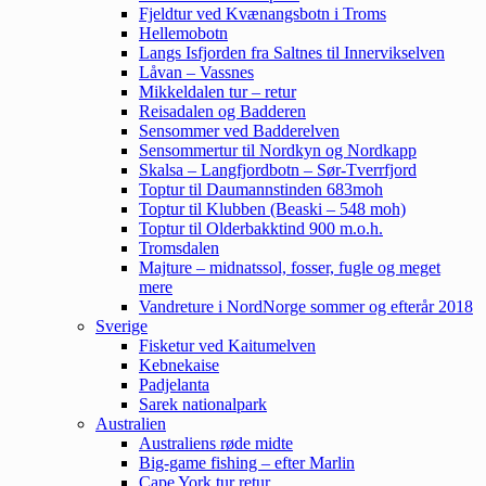
Fjeldtur ved Kvænangsbotn i Troms
Hellemobotn
Langs Isfjorden fra Saltnes til Innervikselven
Låvan – Vassnes
Mikkeldalen tur – retur
Reisadalen og Badderen
Sensommer ved Badderelven
Sensommertur til Nordkyn og Nordkapp
Skalsa – Langfjordbotn – Sør-Tverrfjord
Toptur til Daumannstinden 683moh
Toptur til Klubben (Beaski – 548 moh)
Toptur til Olderbakktind 900 m.o.h.
Tromsdalen
Majture – midnatssol, fosser, fugle og meget
mere
Vandreture i NordNorge sommer og efterår 2018
Sverige
Fisketur ved Kaitumelven
Kebnekaise
Padjelanta
Sarek nationalpark
Australien
Australiens røde midte
Big-game fishing – efter Marlin
Cape York tur retur