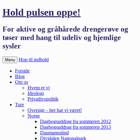
Hold pulsen oppe!
For aktive og gråhårede drengerøve og
tøser med hang til udeliv og hjemlige
sysler
Hop til indhold
Menu
Forside
Blog
Om os
Hvem er vi
Ideologi
Privatlivspolitik
Ture
Oversigt – her har vi været!
Norge
Dagbogsuddrag fra sommeren 2012
Dagbogsuddrag fra sommeren 2013
Daumannstind
Dividalen Nationalpark