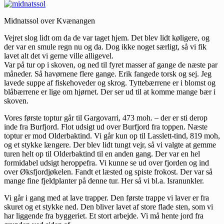
Midnatssol over Kvænangen
Vejret slog lidt om da de var taget hjem. Det blev lidt køligere, og
der var en smule regn nu og da. Dog ikke noget særligt, så vi fik
lavet alt det vi gerne ville alligevel.
Var på tur op i skoven, og ned til fyret masser af gange de næste par
måneder. Så havørnene flere gange. Erik fangede torsk og sej. Jeg
lavede suppe af fiskehoveder og skrog. Tyttebærrene er i blomst og
blåbærrene er lige om hjørnet. Der ser ud til at komme mange bær i
skoven.
Vores første toptur går til Gargovarri, 473 moh. – der er sti derop
inde fra Burfjord. Flot udsigt ud over Burfjord fra toppen. Næste
toptur er mod Olderbaktind. Vi går kun op til Lasslett-tind, 819 moh,
og et stykke længere. Der blev lidt tungt vejr, så vi valgte at gemme
turen helt op til Olderbaktind til en anden gang. Der var en hel
formidabel udsigt heroppefra. Vi kunne se ud over fjorden og ind
over Øksfjordjøkelen. Fandt et læsted og spiste frokost. Der var så
mange fine fjeldplanter på denne tur. Her så vi bl.a. Isranunkler.
Vi går i gang med at lave trapper. Den første trappe vi laver er fra
skuret og et stykke ned. Den bliver lavet af store flade sten, som vi
har liggende fra byggeriet. Et stort arbejde. Vi må hente jord fra