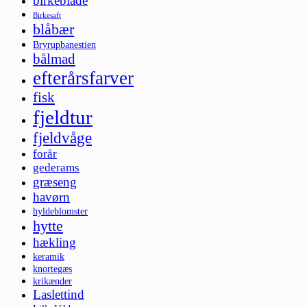
birkeblade
Birkesaft
blåbær
Bryrupbanestien
bålmad
efterårsfarver
fisk
fjeldtur
fjeldvåge
forår
gederams
græseng
havørn
hyldeblomster
hytte
hækling
keramik
knortegæs
krikænder
Laslettind