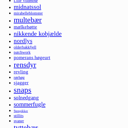
Lille Vildmose
midnatssol
mirabelleblomster
multebær
mælkebøtte
nikkende kobjælde
nordlys
olderbakkfjell
patchwork
pomerans høgeurt
rensdyr
revling
rørhøg
sjagger
snaps
solnedgang
sommerfugle
Stenpikker
stillits
svaner
tyttebær