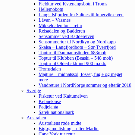
Fjeldtur ved Kvænangsbotn i Troms
Hellemobotn
Langs Isfjorden fra Saltnes til Innervikselven
Låvan – Vassnes
Mikkeldalen tur – retur
Reisadalen og Badderen
Sensommer ved Badderelven
Sensommertur til Nordkyn og Nordkapp
Skalsa – Langfjordbotn – Sør-Tverrfjord
Toptur til Daumannstinden 683moh
Toptur til Klubben (Beaski – 548 moh)
Toptur til Olderbakktind 900 m.o.h.
Tromsdalen
Majture – midnatssol, fosser, fugle og meget
mere
Vandreture i NordNorge sommer og efterår 2018
Sverige
Fisketur ved Kaitumelven
Kebnekaise
Padjelanta
Sarek nationalpark
Australien
Australiens røde midte
Big-game fishing – efter Marlin
Cape York tur retur