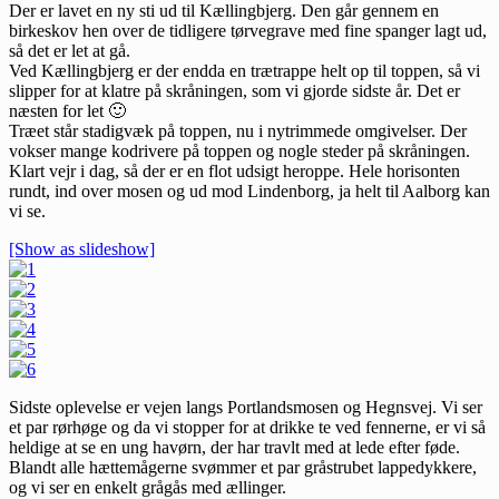
Der er lavet en ny sti ud til Kællingbjerg. Den går gennem en
birkeskov hen over de tidligere tørvegrave med fine spanger lagt ud,
så det er let at gå.
Ved Kællingbjerg er der endda en trætrappe helt op til toppen, så vi
slipper for at klatre på skråningen, som vi gjorde sidste år. Det er
næsten for let 🙂
Træet står stadigvæk på toppen, nu i nytrimmede omgivelser. Der
vokser mange kodrivere på toppen og nogle steder på skråningen.
Klart vejr i dag, så der er en flot udsigt heroppe. Hele horisonten
rundt, ind over mosen og ud mod Lindenborg, ja helt til Aalborg kan
vi se.
[Show as slideshow]
Sidste oplevelse er vejen langs Portlandsmosen og Hegnsvej. Vi ser
et par rørhøge og da vi stopper for at drikke te ved fennerne, er vi så
heldige at se en ung havørn, der har travlt med at lede efter føde.
Blandt alle hættemågerne svømmer et par gråstrubet lappedykkere,
og vi ser en enkelt grågås med ællinger.