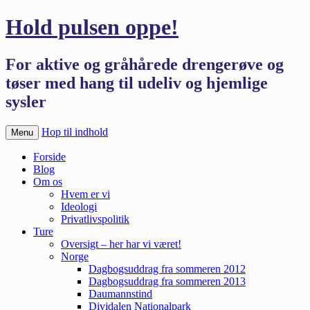
Hold pulsen oppe!
For aktive og gråhårede drengerøve og
tøser med hang til udeliv og hjemlige
sysler
Hop til indhold
Menu
Forside
Blog
Om os
Hvem er vi
Ideologi
Privatlivspolitik
Ture
Oversigt – her har vi været!
Norge
Dagbogsuddrag fra sommeren 2012
Dagbogsuddrag fra sommeren 2013
Daumannstind
Dividalen Nationalpark