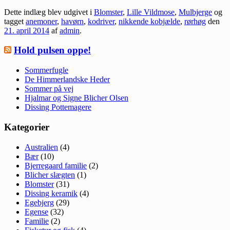
Dette indlæg blev udgivet i
Blomster
,
Lille Vildmose
,
Mulbjerge
og
tagget
anemoner
,
havørn
,
kodriver
,
nikkende kobjælde
,
rørhøg
den
21. april 2014
af
admin
.
Hold pulsen oppe!
Sommerfugle
De Himmerlandske Heder
Sommer på vej
Hjalmar og Signe Blicher Olsen
Dissing Pottemagere
Kategorier
Australien
(4)
Bær
(10)
Bjerregaard familie
(2)
Blicher slægten
(1)
Blomster
(31)
Dissing keramik
(4)
Egebjerg
(29)
Egense
(32)
Familie
(2)