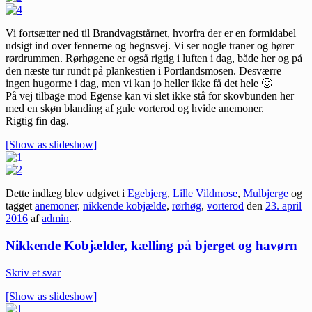
Vi fortsætter ned til Brandvagtstårnet, hvorfra der er en formidabel
udsigt ind over fennerne og hegnsvej. Vi ser nogle traner og hører
rørdrummen. Rørhøgene er også rigtig i luften i dag, både her og på
den næste tur rundt på plankestien i Portlandsmosen. Desværre
ingen hugorme i dag, men vi kan jo heller ikke få det hele 🙂
På vej tilbage mod Egense kan vi slet ikke stå for skovbunden her
med en skøn blanding af gule vorterod og hvide anemoner.
Rigtig fin dag.
[Show as slideshow]
Dette indlæg blev udgivet i
Egebjerg
,
Lille Vildmose
,
Mulbjerge
og
tagget
anemoner
,
nikkende kobjælde
,
rørhøg
,
vorterod
den
23. april
2016
af
admin
.
Nikkende Kobjælder, kælling på bjerget og havørn
Skriv et svar
[Show as slideshow]