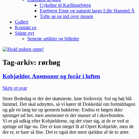
Cykeltur til Kællingebjerg
Egebjerg Enge og natursti langs Lille Hansted Å
Tofte sø og ind over mosen
Galleri
Kontakt os
Sidste nyt
Seneste artikler og billeder
Tag-arkiv:
rørhøg
Kobjælder, Anemoner og forår i luften
Skriv et svar
Store Bededag er der det skønneste, lune forårsvejr. Sol og høj blå
himmel. Det skal udnyttes, så vi kører til Dokkedal om formiddagen
og går en lang tur op gennem bakkerne. Endnu er bøgen ikke
sprunget ud her, men anemoner er der masser af i skovbunden.
Vi er på udkig efter Kobjælderne, og det viser sig, at de er ved at
springe ud lige nu. Der er kun meget få af Opret Kobjælde, men de
der er, er bare så fine. Det er også den mest sjældne af de to arter.