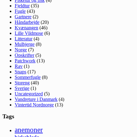
Fisketur og fisk
(4)
Fjeldtur
(35)
Fugle
(43)
Gartnere
(2)
Håndarbejde
(20)
Kvænangen
(46)
Lille Vildmose
(6)
Litteratur
(4)
Mulbjerge
(8)
Norge
(7)
Opskrifter
(5)
Patchwork
(13)
Rav
(1)
Snaps
(17)
Sommerfugle
(8)
Storeng
(40)
Sverige
(1)
Uncategorized
(5)
Vandreture i Danmark
(4)
Vintertid Nordnorge
(13)
Tags
anemoner