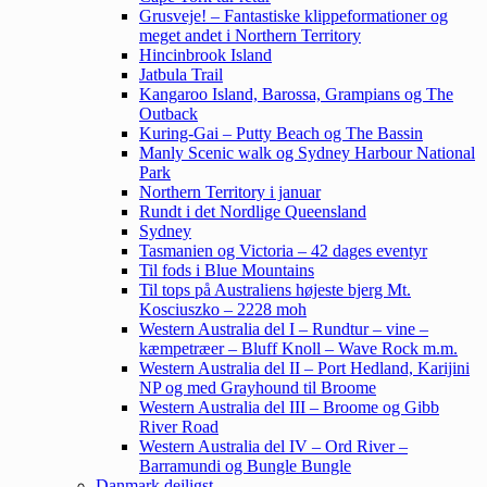
Grusveje! – Fantastiske klippeformationer og
meget andet i Northern Territory
Hincinbrook Island
Jatbula Trail
Kangaroo Island, Barossa, Grampians og The
Outback
Kuring-Gai – Putty Beach og The Bassin
Manly Scenic walk og Sydney Harbour National
Park
Northern Territory i januar
Rundt i det Nordlige Queensland
Sydney
Tasmanien og Victoria – 42 dages eventyr
Til fods i Blue Mountains
Til tops på Australiens højeste bjerg Mt.
Kosciuszko – 2228 moh
Western Australia del I – Rundtur – vine –
kæmpetræer – Bluff Knoll – Wave Rock m.m.
Western Australia del II – Port Hedland, Karijini
NP og med Grayhound til Broome
Western Australia del III – Broome og Gibb
River Road
Western Australia del IV – Ord River –
Barramundi og Bungle Bungle
Danmark dejligst